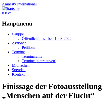
Amnesty
International
Kleve
Hauptmenü
Zum
Gruppe
Inhalt
Öffentlichkeitsarbeit 1993-2022
springen
Aktionen
Petitionen
Termine
Terminarchiv
Termine (alternativen)
Mitmachen
Spenden
Kontakt
Finissage der Fotoausstellung
„Menschen auf der Flucht“