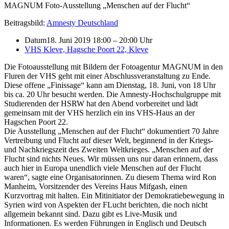
MAGNUM Foto-Ausstellung „Menschen auf der Flucht“
Beitragsbild:
Amnesty Deutschland
Datum
18. Juni 2019 18:00
–
20:00 Uhr
VHS Kleve, Hagsche Poort 22, Kleve
Die Fotoausstellung mit Bildern der Fotoagentur MAGNUM in den
Fluren der VHS geht mit einer Abschlussveranstaltung zu Ende.
Diese offene „Finissage“ kann am Dienstag, 18. Juni, von 18 Uhr
bis ca. 20 Uhr besucht werden. Die Amnesty-Hochschulgruppe mit
Studierenden der HSRW hat den Abend vorbereitet und lädt
gemeinsam mit der VHS herzlich ein ins VHS-Haus an der
Hagschen Poort 22.
Die Ausstellung „Menschen auf der Flucht“ dokumentiert 70 Jahre
Vertreibung und Flucht auf dieser Welt, beginnend in der Kriegs-
und Nachkriegszeit des Zweiten Weltkrieges. „Menschen auf der
Flucht sind nichts Neues. Wir müssen uns nur daran erinnern, dass
auch hier in Europa unendlich viele Menschen auf der Flucht
waren“, sagte eine Organisatorinnen. Zu diesem Thema wird Ron
Manheim, Vorsitzender des Vereins Haus Mifgash, einen
Kurzvortrag mit halten. Ein Mitinitiator der Demokratiebewegung in
Syrien wird von Aspekten der FLucht berichten, die noch nicht
allgemein bekannt sind. Dazu gibt es Live-Musik und
Informationen. Es werden Führungen in Englisch und Deutsch