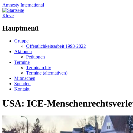
Amnesty
International
Kleve
Hauptmenü
Zum
Gruppe
Inhalt
Öffentlichkeitsarbeit 1993-2022
springen
Aktionen
Petitionen
Termine
Terminarchiv
Termine (alternativen)
Mitmachen
Spenden
Kontakt
USA: ICE-Menschenrechtsverle